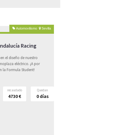
Automovilismo
Sevilla
Andalucía Racing
 en el diseño de nuestro
oplaza eléctrico. ¡A por
n la Formula Student!
recaudado
Quedan
4730
€
0
días