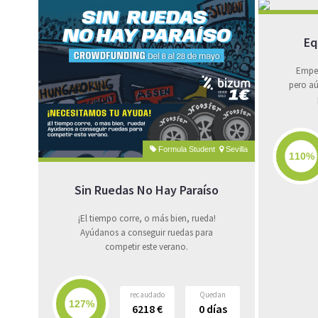
Eq
Empez
pero aú
Formula Student
Sevilla
Sin Ruedas No Hay Paraíso
¡El tiempo corre, o más bien, rueda!
Ayúdanos a conseguir ruedas para
competir este verano.
recaudado
Quedan
6218
€
0
días