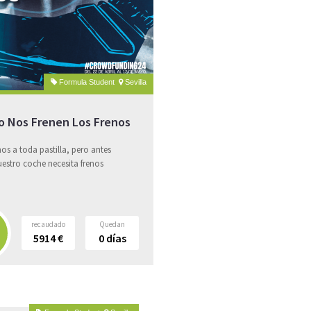
Formula Student
Sevilla
o Nos Frenen Los Frenos
s a toda pastilla, pero antes
estro coche necesita frenos
recaudado
Quedan
5914
€
0
días