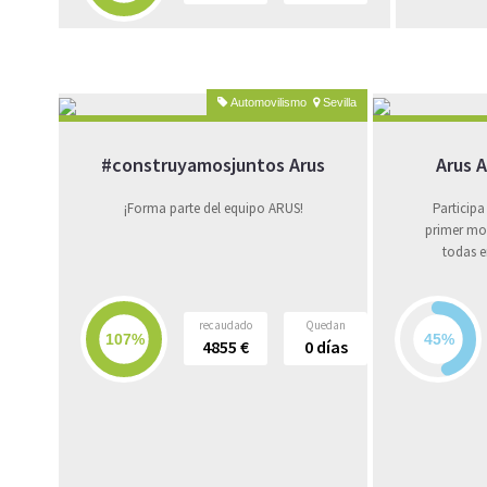
Automovilismo
Sevilla
#construyamosjuntos Arus
Arus 
¡Forma parte del equipo ARUS!
Participa
primer mon
todas e
recaudado
Quedan
4855
€
0
días