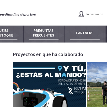
owdfunding deportivo
Iniciar sesión
UÉ ES
PREGUNTAS
PARTNERS
NTOQUE
FRECUENTES
Proyectos en que ha colaborado