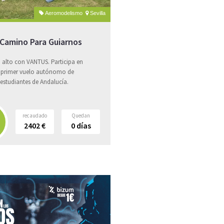
Aeromodelismo
Sevilla
Camino Para Guiarnos
 alto con VANTUS. Participa en
l primer vuelo autónomo de
estudiantes de Andalucía.
recaudado
Quedan
2402
€
0
días