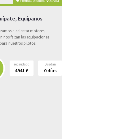
Formula Student
Sevilla
uípate, Equípanos
amos a calentar motores,
n nos faltan las equipaciones
para nuestros pilotos.
recaudado
Quedan
4941
€
0
días