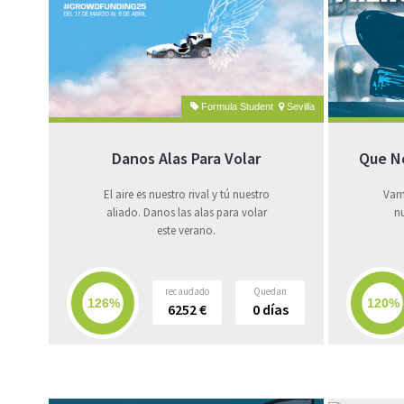
Formula Student
Sevilla
Danos Alas Para Volar
Que N
El aire es nuestro rival y tú nuestro
Vamo
aliado. Danos las alas para volar
nu
este verano.
recaudado
Quedan
6252
€
0
días