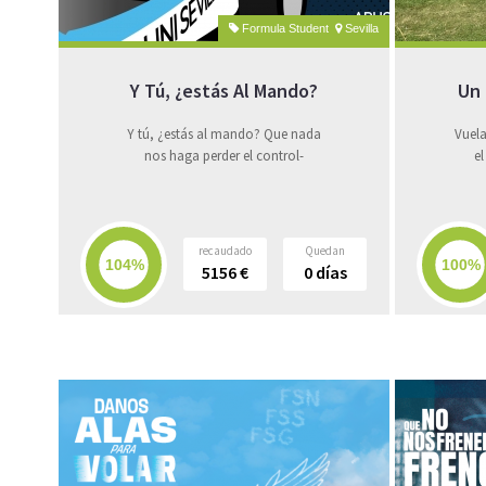
Formula Student
Sevilla
Y Tú, ¿estás Al Mando?
Un 
Y tú, ¿estás al mando? Que nada
Vuela
nos haga perder el control-
e
recaudado
Quedan
5156
€
0
días