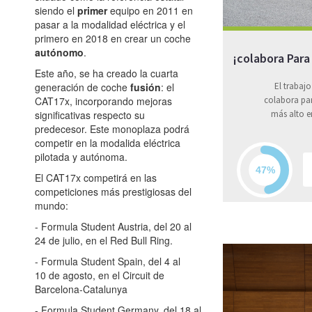
siendo el
primer
equipo en 2011 en
pasar a la modalidad eléctrica y el
primero en 2018 en crear un coche
autónomo
.
¡colabora Para
Este año, se ha creado la cuarta
El trabajo
generación de coche
fusión
: el
colabora par
CAT17x, incorporando mejoras
más alto e
significativas respecto su
predecesor. Este monoplaza podrá
competir en la modalida eléctrica
pilotada y autónoma.
El CAT17x competirá en las
competiciones más prestigiosas del
mundo:
- Formula Student Austria, del 20 al
24 de julio, en el Red Bull Ring.
- Formula Student Spain, del 4 al
10 de agosto, en el Circuit de
Barcelona-Catalunya
- Formula Student Germany, del 18 al