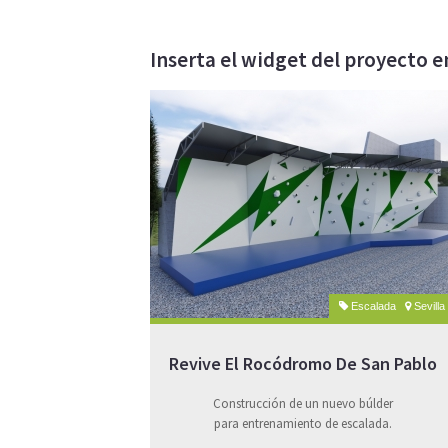
Inserta el widget del proyecto e