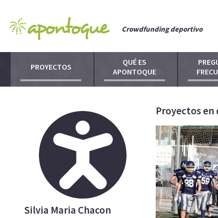
Crowdfunding deportivo
QUÉ ES
PREG
PROYECTOS
APONTOQUE
FREC
Proyectos en 
Silvia Maria Chacon