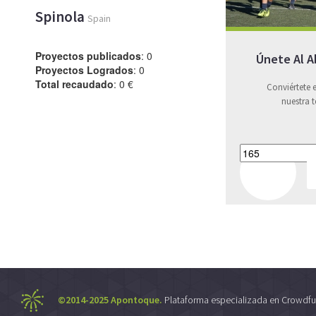
Spinola
Spain
Proyectos publicados
: 0
Únete Al A
Proyectos Logrados
: 0
Total recaudado
: 0 €
Conviértete 
nuestra 
©2014-2025 Apontoque.
Plataforma especializada en Crowdfu