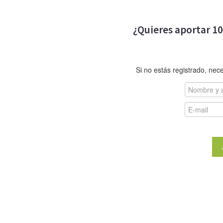
¿Quieres aportar 10 
Si no estás registrado, nec