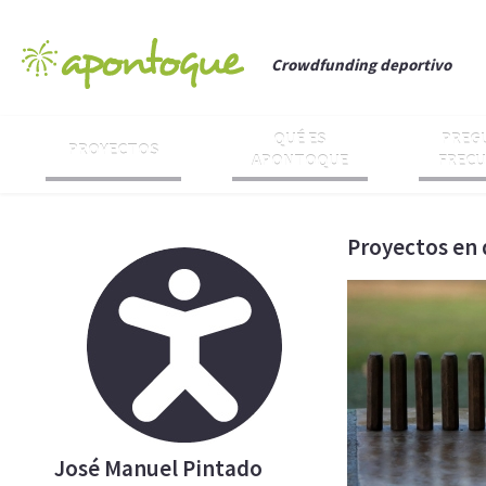
Crowdfunding deportivo
QUÉ ES
PREG
PROYECTOS
APONTOQUE
FREC
Proyectos en 
José Manuel Pintado