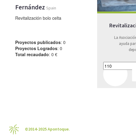
Fernández
Spain
Revitalización bolo celta
Revitalizac
La Asociación
Proyectos publicados
: 0
ayuda para
Proyectos Logrados
: 0
depo
Total recaudado
: 0 €
©2014-2025 Apontoque.
Plataforma especializada en Crowdfu