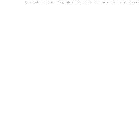
Qué es Apontoque
Preguntas Frecuentes
Contáctanos
Términos y c