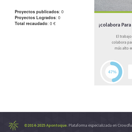
Proyectos publicados
: 0
Proyectos Logrados
: 0
Total recaudado
: 0 €
¡colabora Para
El trabajo
colabora par
más alto e
©2014-2025 Apontoque.
Plataforma especializada en Crowdfu