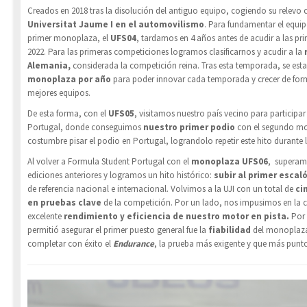
Creados en 2018 tras la disolución del antiguo equipo, cogiendo su relev
Universitat Jaume I en el automovilismo
. Para fundamentar el equipo
primer monoplaza, el
UFS04
, tardamos en 4 años antes de acudir a las pr
2022. Para las primeras competiciones logramos clasificarnos y acudir a la
Alemania,
considerada la competición reina. Tras esta temporada, se esta
monoplaza por año
para poder innovar cada temporada y crecer de form
mejores equipos.
De esta forma, con el
UFS05
, visitamos nuestro país vecino para participa
Portugal, donde conseguimos
nuestro primer podio
con el segundo mo
costumbre pisar el podio en Portugal, lograndolo repetir este hito durante l
Al volver a Formula Student Portugal con el
monoplaza UFS06
, superamo
ediciones anteriores y logramos un hito histórico:
subir al primer escal
de referencia nacional e internacional. Volvimos a la UJI con un total de
ci
en pruebas clave
de la competición. Por un lado, nos impusimos en la 
excelente
rendimiento y eficiencia de nuestro motor en pista.
Por 
permitió asegurar el primer puesto general fue la
fiabilidad
del monoplaza,
completar con éxito el
Endurance
, la prueba más exigente y que más punt