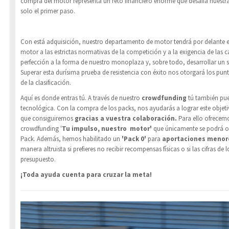
compra del motor representa un reto financiero enorme que desafía nuestra
solo el primer paso.
Con está adquisición, nuestro departamento de motor tendrá por delante e
motor a las estrictas normativas de la competición y a la exigencia de las ca
perfección a la forma de nuestro monoplaza y, sobre todo, desarrollar un s
Superar esta durísima prueba de resistencia con éxito nos otorgará los punt
de la clasificación.
Aquí es donde entras tú. A través de nuestro
crowdfunding
tú también pue
tecnológica. Con la compra de los packs, nos ayudarás a lograr este objeti
que consiguiremos
gracias a vuestra colaboración.
Para ello ofrecem
crowdfunding '
Tu impulso, nuestro motor'
que únicamente se podrá o
Pack. Además, hemos habilitado un
'Pack 0'
para
aportaciones menor
manera altruista si prefieres no recibir recompensas físicas o si las cifras de
presupuesto.
¡Toda ayuda cuenta para cruzar la meta!