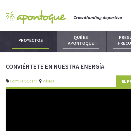
Crowdfunding deportivo
QUÉ ES
PREG
PROYECTOS
APONTOQUE
FREC
CONVIÉRTETE EN NUESTRA ENERGÍA
EL 
Formula Student
Málaga