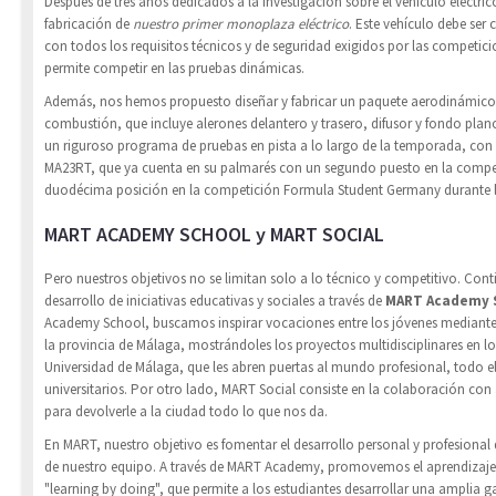
Después de tres años dedicados a la investigación sobre el vehículo eléctrico
fabricación de
nuestro primer monoplaza eléctrico
. Este vehículo debe ser
con todos los requisitos técnicos y de seguridad exigidos por las competic
permite competir en las pruebas dinámicas.
Además, nos hemos propuesto diseñar y fabricar un paquete aerodinámico
combustión, que incluye alerones delantero y trasero, difusor y fondo pla
un riguroso programa de pruebas en pista a lo largo de la temporada, con e
MA23RT, que ya cuenta en su palmarés con un segundo puesto en la compe
duodécima posición en la competición Formula Student Germany durante 
MART ACADEMY SCHOOL y MART SOCIAL
Pero nuestros objetivos no se limitan solo a lo técnico y competitivo. C
desarrollo de iniciativas educativas y sociales a través de
MART Academy 
Academy School, buscamos inspirar vocaciones entre los jóvenes mediante c
la provincia de Málaga, mostrándoles los proyectos multidisciplinares en lo
Universidad de Málaga, que les abren puertas al mundo profesional, todo el
universitarios. Por otro lado, MART Social consiste en la colaboración con
para devolverle a la ciudad todo lo que nos da.
En MART, nuestro objetivo es fomentar el desarrollo personal y profesional
de nuestro equipo. A través de MART Academy, promovemos el aprendizaje 
"learning by doing", que permite a los estudiantes desarrollar una amplia