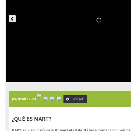
¡COMPÁRTELO!
¿QUÉ ES MART?
MART
es la escudería de la
Universidad de Málaga
formada por más de 8