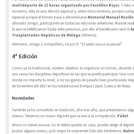
multideporte de 12 horas organizado por Farolillos Rojos
. Y ésta 
nosotros, ésta es una edición especial y, entre otros motivos, porque cum
especial porque el torneo pasa a denominarse
Memorial Manuel Rusillo
añorado amigo, participante en todas las ediciones anteriores. Manuel re
la que se befeficiarion hasta siete personas, por ello el beneficiario será la
A
Trasplantados Hepáticos de Málaga
(Athema).
Hermano, amigo y compañero, va por ti. "
El estilo nunca se pierde
".
4ª Edición
Como ya es tradicional, nuestro objetivo es organizar un torneo, durante 1
son varias las disciplinas deportivas en las que se puede participar. Una co
donde no importa tu nivel, si no tus ganas de pasarlo bien practicando dep
de Diciembre del 2017 en las instalaciones Enrique López Cuenca de Nerja.
Novedades
También se ha convertido en tradición, año tras año, que presentemos algu
menos. Tenemos un nuevo deporte que se une a la competición:
Pádel
.
Ahora no tienes excusa, no te debes quedar en casa, puedes elegir el deport
probar alguno nuevo, ¡a lo mejor te sorprende! Este año tendremos:
Balon