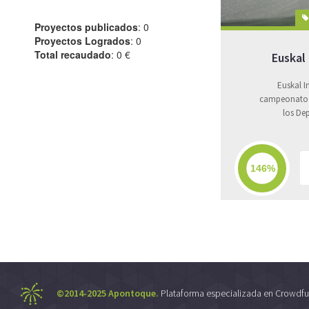
Proyectos publicados
: 0
Proyectos Logrados
: 0
Total recaudado
: 0 €
Euskal
Euskal I
campeonato 
los Dep
©2014-2025 Apontoque.
Plataforma especializada en Crowdfu