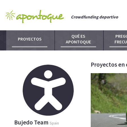
Crowdfunding deportivo
QUÉ ES
PREG
PROYECTOS
APONTOQUE
FREC
Proyectos en 
Bujedo Team
Spain