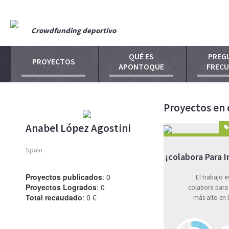
Crowdfunding deportivo
QUÉ ES
PREG
PROYECTOS
APONTOQUE
FREC
Proyectos en 
Anabel López Agostini
Spain
¡colabora Para 
Proyectos publicados
: 0
El trabajo 
Proyectos Logrados
: 0
colabora para 
Total recaudado
: 0 €
más alto en 